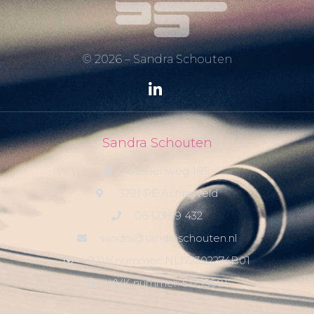
© 2026 – Sandra Schouten
Sandra Schouten
Hessenweg 185
3791 PE Achterveld
06 123 99 432
sandra@sandraschouten.nl
BTW nummer: NL172302274B01
KVK nummer: 51235501